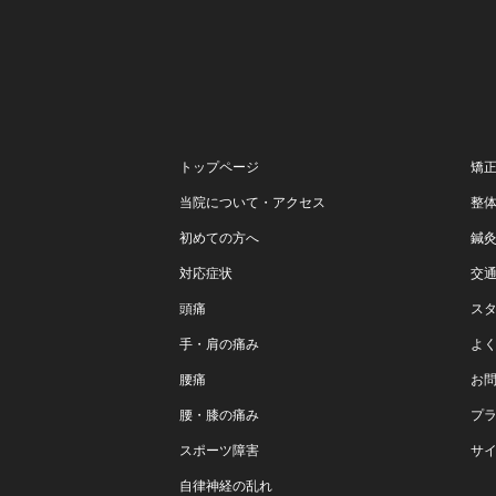
トップページ
矯
当院について・アクセス
整
初めての方へ
鍼
対応症状
交
頭痛
ス
手・肩の痛み
よ
腰痛
お
腰・膝の痛み
プ
スポーツ障害
サ
自律神経の乱れ