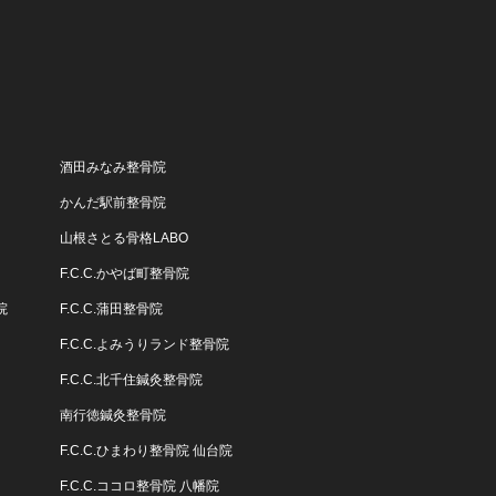
酒田みなみ整骨院
かんだ駅前整骨院
山根さとる骨格LABO
F.C.C.かやば町整骨院
院
F.C.C.蒲田整骨院
F.C.C.よみうりランド整骨院
F.C.C.北千住鍼灸整骨院
南行徳鍼灸整骨院
F.C.C.ひまわり整骨院 仙台院
F.C.C.ココロ整骨院 八幡院