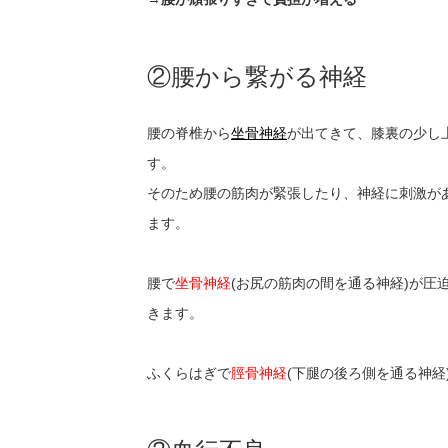
②腰から繋がる神経
腰の脊椎から
坐骨神経
が出てきて、膝裏の少し
す。
そのため腰の筋肉が緊張したり、神経に刺激が
ます。
腰で
坐骨神経
(お尻の筋肉の間を通る神経)が
きます。
ふくらはぎで
脛骨神経
(下腿の後ろ側を通る神