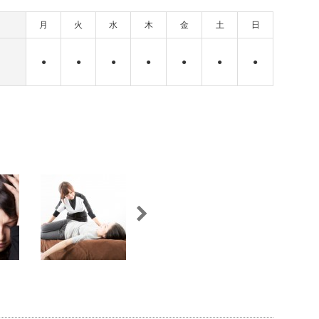
月
火
水
木
金
土
日
●
●
●
●
●
●
●