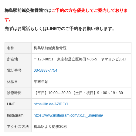
梅島駅前鍼灸整骨院では
ご予約の方を優先してご案内しておりま
す。
先ずはお電話もしくはLINEでのご予約をお願い致します。
名称
梅島駅前鍼灸整骨院
所在地
〒123-0851 東京都足立区梅田7-36-5 ヤマヨシビル1F
電話番号
03-5888-7754
休診日
年末年始
診療時間
【平日】10:00～20:30 【土日・祝日】9：00～19：30
LINE
https://lin.ee/AZiDJYI
Instagram
https://www.instagram.com/f.c.c._umejima/
アクセス方法
梅島駅より徒歩30秒