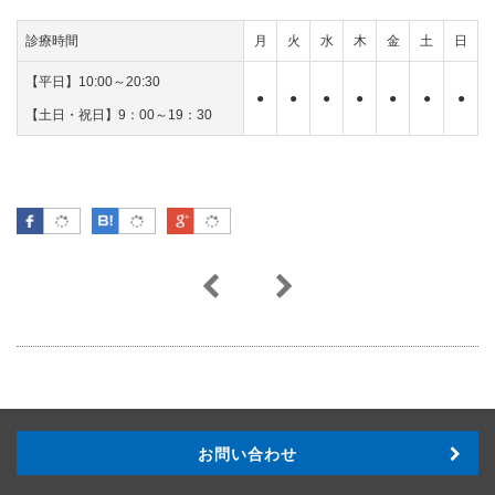
診療時間
月
火
水
木
金
土
日
【平日】10:00～20:30
●
●
●
●
●
●
●
【土日・祝日】9：00～19：30
Facebook
はてなブックマーク
Google Plus
お問い合わせ