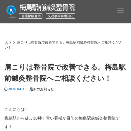
T
o
g
g
l
e
肩こりは整骨院で改善できる。梅島駅前鍼灸整骨院へご相談くださ
n
い！
a
v
i
肩こりは整骨院で改善できる。梅島駅
g
a
前鍼灸整骨院へご相談ください！
t
i
2026.04.3
最新のお知らせ
o
n
こんにちは！
梅島駅から徒歩30秒！青い看板が目印の梅島駅前鍼灸整骨院で
す！