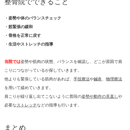
整骨院でできること
・姿勢や体のバランスチェック
・筋緊張の緩和
・骨格を正常に戻す
・生活やストレッチの指導
当院では
姿勢や筋肉の状態、バランスを確認し、どこが原因で肩
こりにつながっているか探していきます。
他よりも緊張している筋肉があれば、
手技療法
や
鍼灸
、
物理療法
を用いて緩めていきます。
肩こりが繰り返し出てこないように普段の
姿勢や動作の見直し
や
必要な
ストレッチ
などの指導も行います。
まとめ